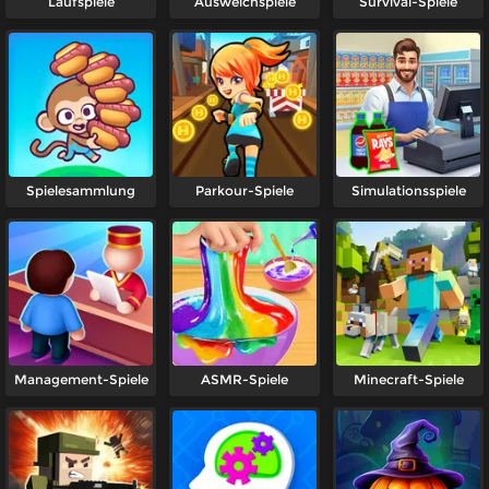
Laufspiele
Ausweichspiele
Survival-Spiele
Spielesammlung
Parkour-Spiele
Simulationsspiele
Management-Spiele
ASMR-Spiele
Minecraft-Spiele