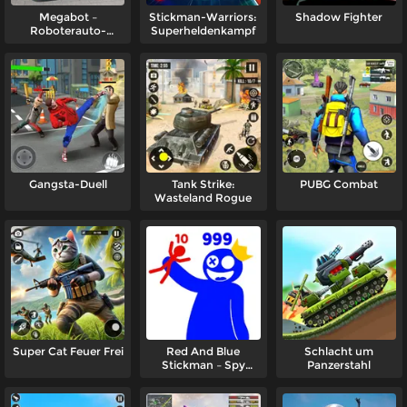
Megabot –
Stickman-Warriors:
Shadow Fighter
Roboterauto-
Superheldenkampf
Transformation
Gangsta-Duell
Tank Strike:
PUBG Combat
Wasteland Rogue
Super Cat Feuer Frei
Red And Blue
Schlacht um
Stickman – Spy
Panzerstahl
Puzzles