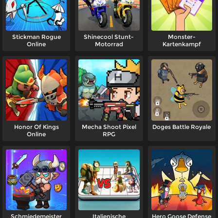
Stickman Rogue
Shinecool Stunt-
Monster-
Online
Motorrad
Kartenkampf
Honor Of Kings
Mecha Shoot Pixel
Doges Battle Royale
Online
RPG
Schmiedemeister
Italienische
Hero Goose Defense