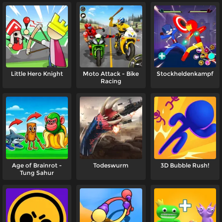
Little Hero Knight
Moto Attack - Bike
Stockheldenkampf
Racing
Age of Brainrot -
Todeswurm
3D Bubble Rush!
Tung Sahur