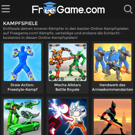
KAMPFSPIELE
Entfessle deinen inneren Kämpfer in den besten Online-Kampfspielen
auf Freegame.com! Kämpfe, verteidige und erobere die Schlacht –
kostenlos in diesen Online-Kampfspielen!
iele
n
le
Draw Action:
Mecha Allstars
Handwerk des
Freestyle-Kampf
Battle Royale
Armeekommandanten