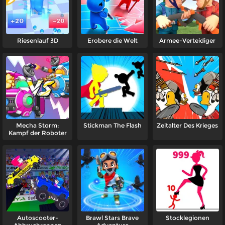
Riesenlauf 3D
Erobere die Welt
Armee-Verteidiger
Mecha Storm:
Stickman The Flash
Zeitalter Des Krieges
Kampf der Roboter
Autoscooter-
Brawl Stars Brave
Stocklegionen