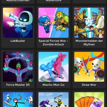
Abbruchrennen
Adventure
LabBuster
Special Forces War -
Monsterhelden der
Zombie Attack
Mythen
Force Master 3D
Macho Man Go
Draw War