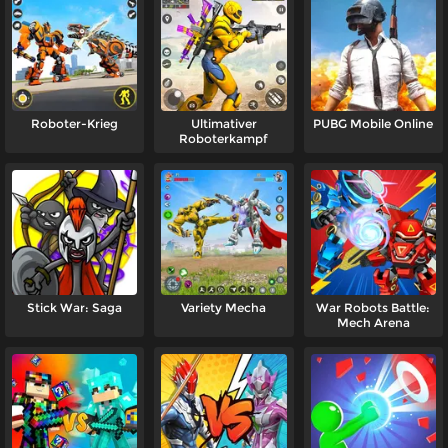
Roboter-Krieg
Ultimativer
PUBG Mobile Online
Roboterkampf
Stick War: Saga
Variety Mecha
War Robots Battle:
Mech Arena