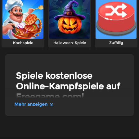
Kochspiele
Halloween-Spiele
Zufällig
Spiele kostenlose
Online-Kampfspiele auf
Freegame.com!
Mehr anzeigen
Kampfspiele
Betritt das neue Schlachtfeld und beweise dein
Können aus der besten Sammlung an
Kampfspielen von Freegame.com. Egal, ob du