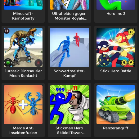
Minecraft-
Ultrahelden gegen
Hero Inc 2
Kampfparty
Monster Royale
Battle
Jurassic Dinosaurier
Schwertmeister-
Stick Hero Battle
Mech Schlacht
Kampf
Merge Ant:
Stickman Hero
Panzerangriff
Insektenfusion
Skibidi Tower
Defense