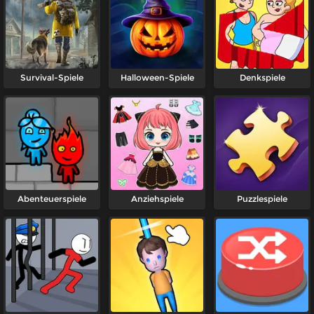
Survival-Spiele
Halloween-Spiele
Denkspiele
Abenteuerspiele
Anziehspiele
Puzzlespiele