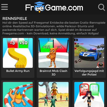
RENNSPIELE
Hol dir den Speed auf Freegame! Entdecke die besten Gratis-Rennspiele
online: Realistische 3D-Simulationen, wilde Parkour-Stunts und
packende Kartrennen warten auf dich. Spiel direkt im Browser auf
Freegame.com – kein Download, keine Anmeldung, einfach Vollgas!
iele
n
le
Bullet Army Run
Brainrot Mob Clash
Verfolgungsjagd mit
3D
der Polizei