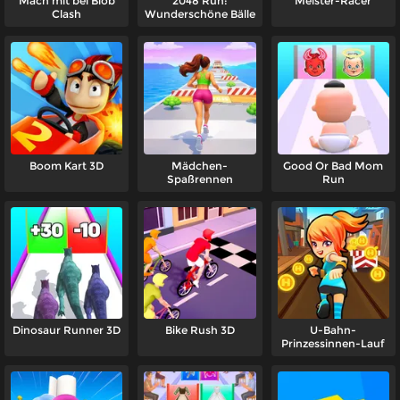
Mach mit bei Blob
2048 Run:
Meister-Racer
Clash
Wunderschöne Bälle
Boom Kart 3D
Mädchen-
Good Or Bad Mom
Spaßrennen
Run
Dinosaur Runner 3D
Bike Rush 3D
U-Bahn-
Prinzessinnen-Lauf