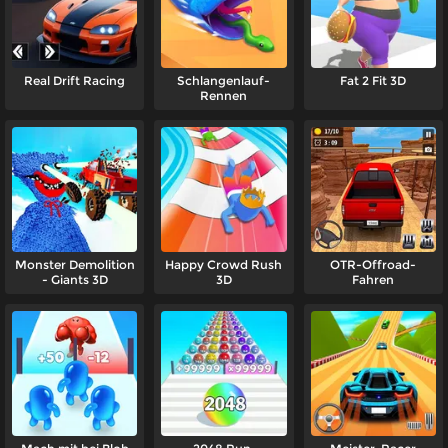
Real Drift Racing
Schlangenlauf-
Fat 2 Fit 3D
Rennen
Monster Demolition
Happy Crowd Rush
OTR-Offroad-
- Giants 3D
3D
Fahren