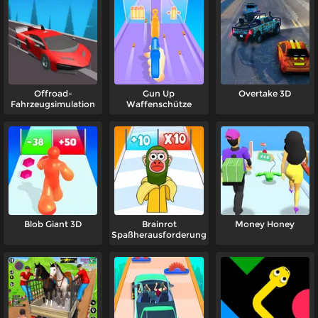
Offroad-
Gun Up
Overtake 3D
Fahrzeugsimulation
Waffenschütze
Blob Giant 3D
Brainrot
Money Honey
Spaßherausforderung