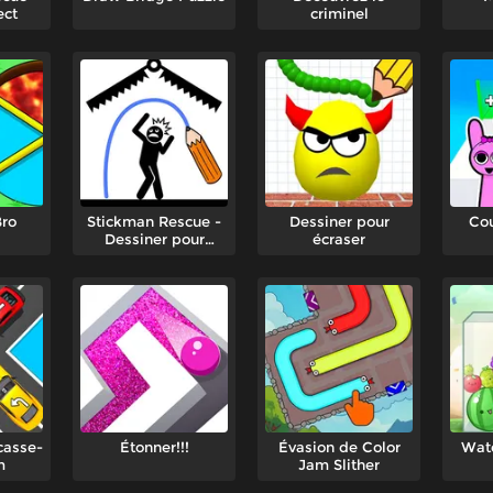
ect
criminel
Bro
Stickman Rescue -
Dessiner pour
Cou
Dessiner pour
écraser
sauvegarder
casse-
Étonner!!!
Évasion de Color
Wate
m
Jam Slither