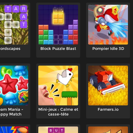
ordscapes
Block Puzzle Blast
Pompier Idle 3D
eam Mania -
Mini-jeux : Calme et
Farmers.io
ppy Match
casse-tête