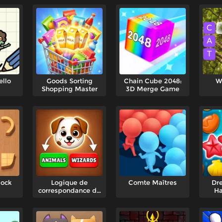
ello
Goods Sorting
Chain Cube 2048:
W
Shopping Master
3D Merge Game
lock
Logique de
Comte Maîtres
Dr
correspondance de
Ha
cubes