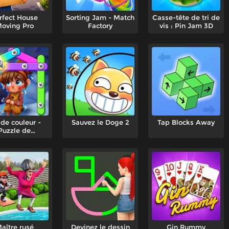
rfect House
Sorting Jam - Match
Casse-tête de tri de
oving Pro
Factory
vis : Pin Jam 3D
 de couleur -
Sauvez le Doge 2
Tap Blocks Away
Puzzle de
sauvetage
aître rusé
Devinez le dessin
Gin Rummy