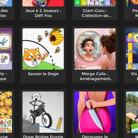
 des
Jeux à 2 Joueurs :
Glam Guru :
Pe
iles
Défi Fou
Collection de
M
puzzles
le -
Sauver le Doge
Merge Cafe :
Vis
ape
Aménagement
intérieur
scue
Draw Bridge Puzzle
Découvrez le
M