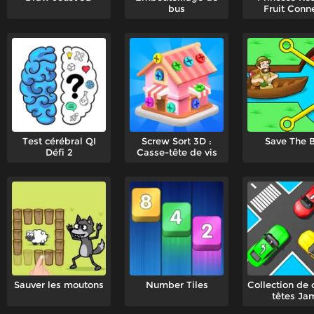
bus
Fruit Conn
Test cérébral QI
Screw Sort 3D :
Save The 
Défi 2
Casse-tête de vis
Sauver les moutons
Number Tiles
Collection de 
têtes Ja