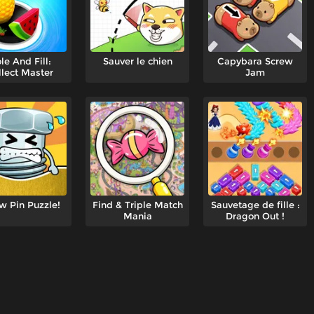
le And Fill:
Sauver le chien
Capybara Screw
llect Master
Jam
w Pin Puzzle!
Find & Triple Match
Sauvetage de fille :
Mania
Dragon Out !