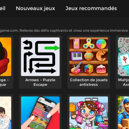
il
Nouveaux jeux
Jeux recommandés
de jeux
Jeux joués
egame.com. Relevez des défis captivants et vivez une expérience immersive g
ège -
Arrows - Puzzle
Collection de jouets
Mahjo
que
Escape
antistress
Ass