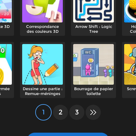
te 3D
Correspondance
Arrow Shift : Logic
Ho
des couleurs 3D
Tree
Co
armée
Dessine une partie :
Bourrage de papier
Scre
s
Remue-méninges
toilette
1
2
3