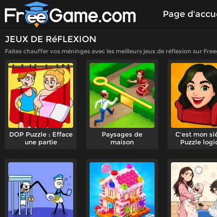
Page d'accue
JEUX DE RéFLEXION
Catégories 
Faites chauffer vos méninges avec les meilleurs jeux de réflexion sur Fre
DOP Puzzle : Efface
Paysages de
C'est mon si
une partie
maison
Puzzle logi