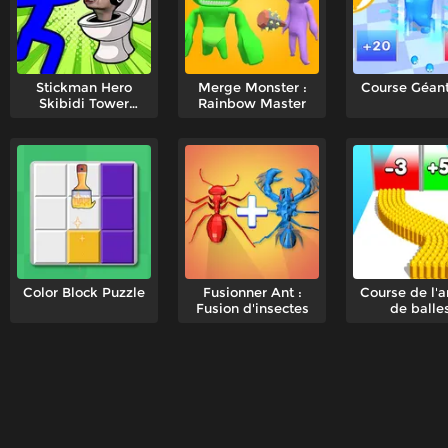
Stickman Hero
Merge Monster :
Course Géan
Skibidi Tower
Rainbow Master
Defense
Color Block Puzzle
Fusionner Ant :
Course de l'
Fusion d'insectes
de balle