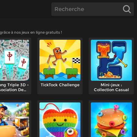
râce à nos jeux en ligne gratuits !
ng Triple 3D -
TickTock Challenge
Mini-jeux :
ociation De
Collection Casual
Tuiles