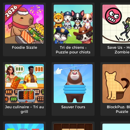
Foodie Sizzle
Tri de chiens :
Save Us - H
Puzzle pour chiots
Zombie
Jeu culinaire - Tri au
Sauver l'ours
BlockPuz: B
grill
Puzzle