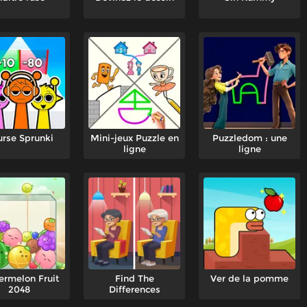
rse Sprunki
Mini-jeux Puzzle en
Puzzledom : une
ligne
ligne
rmelon Fruit
Find The
Ver de la pomme
2048
Differences