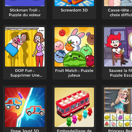
Stickman Troll :
Screwdom 3D
Casse-tête :
Puzzle du voleur
choix diffic
DOP Fun :
Fruit Match : Puzzle
Sauvez la fil
Supprimer Une
juteux
Puzzle Esc
Partie
Draw Joust 3D
Embouteillage de
Princess Re