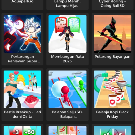
Aquapark.io
Lampu Merah,
Cyber Rolling -
Lampu Hijau
Going Ball 3D
Pertarungan
Membangun Ratu
Petarung Bayangan
Pahlawan Super
2025
Prajurit Stickman
Bestie Breakup - Lari
Balapan Salju 3D:
Belanja Kopi Black
demi Cinta
Balapan
Friday
Menyenangkan