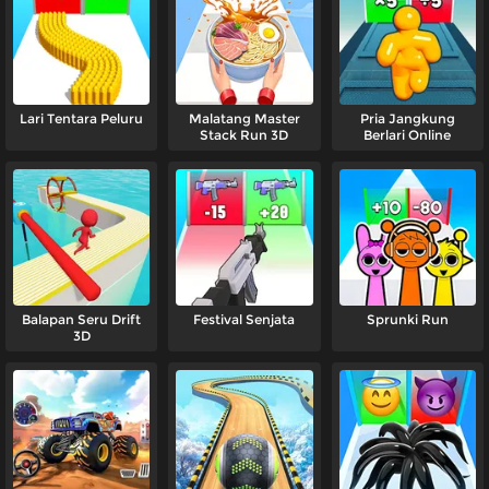
Lari Tentara Peluru
Malatang Master
Pria Jangkung
Stack Run 3D
Berlari Online
Balapan Seru Drift
Festival Senjata
Sprunki Run
3D