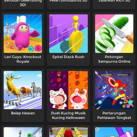
Serbuan Gelembung
Pelari Dinosaurus 3D
Jalankan Rich 3D
3D!
Lari Guys: Knockout
Spiral Stack Rush
Potongan
Royale
Sempurna Online
Balap Hewan
Duet Kucing Musik
Pertarungan
Kucing Halloween
Pahlawan Tongkat