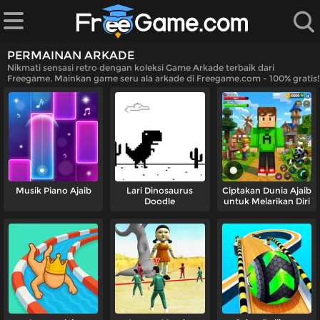
PERMAINAN ARKADE
Nikmati sensasi retro dengan koleksi Game Arkade terbaik dari
Freegame. Mainkan game seru ala arkade di Freegame.com - 100% gratis!
ikan
ainan
ame
Musik Piano Ajaib
Lari Dinosaurus
Ciptakan Dunia Ajaib
Doodle
untuk Melarikan Diri