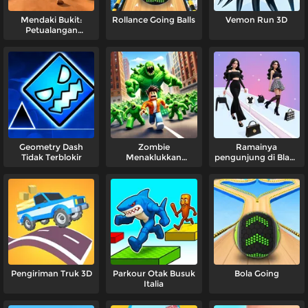
Mendaki Bukit:
Rollance Going Balls
Vemon Run 3D
Petualangan
Transformasi Truk
Geometry Dash
Zombie
Ramainya
Tidak Terblokir
Menaklukkan
pengunjung di Black
Negara-negara
Friday
Pengiriman Truk 3D
Parkour Otak Busuk
Bola Going
Italia