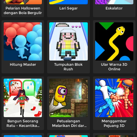
Pelarian Halloween
Lari Segar
Eskalator
dengan Bola Bergulir
Hitung Master
Tumpukan Blok
Ular Warna 3D
Rush
Online
Bangun Seorang
Petualangan
Menggambar
Ratu - Kecantikan
Melarikan Diri dari
Pejuang 3D
Natal
Antariksa