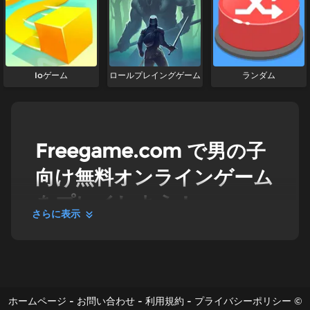
Ioゲーム
ロールプレイングゲーム
ランダム
Freegame.com で男の子
向け無料オンラインゲーム
をプレイしよう！
さらに表示
男の子向けゲーム
内なるヒーローを呼び覚まし、無料のオンラインゲー
ムでキミの勇気とアイデアを形にしよう！初心者から
上級者まで、男の子向けゲームの膨大なコレクション
ホームページ
-
お問い合わせ
-
利用規約
-
プライバシーポリシー
©
の中から、キミにぴったりの1本が必ず見つかります。