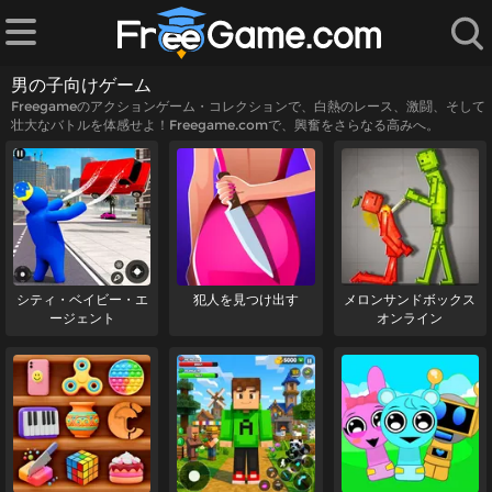
男の子向けゲーム
Freegameのアクションゲーム・コレクションで、白熱のレース、激闘、そして
壮大なバトルを体感せよ！Freegame.comで、興奮をさらなる高みへ。
ー
ム
シティ・ベイビー・エ
犯人を見つけ出す
メロンサンドボックス
ージェント
オンライン