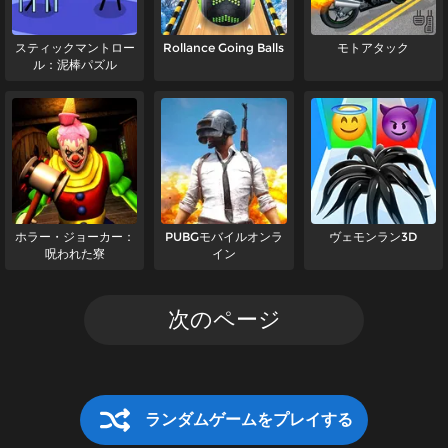
スティックマントロー
Rollance Going Balls
モトアタック
ル：泥棒パズル
ホラー・ジョーカー：
PUBGモバイルオンラ
ヴェモンラン3D
呪われた寮
イン
次のページ
ランダムゲームをプレイする