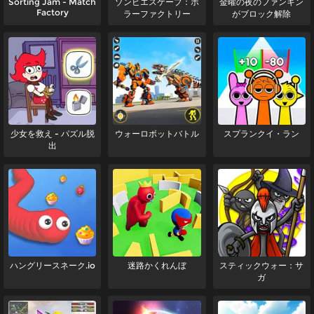
Sorting Jam - Match
ゾンビエスケープ：ホ
金曜の夜のファンキン
Factory
ラーファクトリー
がブロック解除
少女を救え - パズル脱
ウォーロボットバトル
スプランクイ・ラン
出
ハングリースネーク.io
迷路かくれんぼ
スティックウォー：サ
ガ