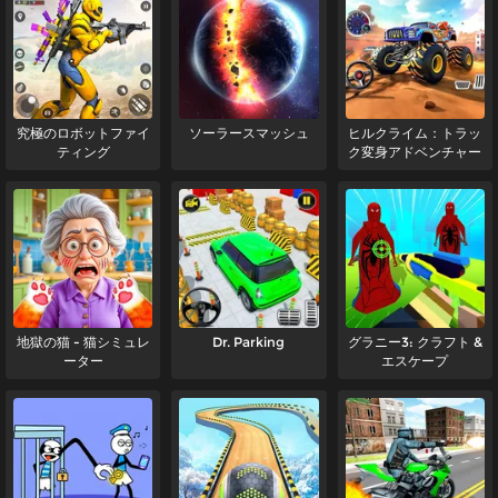
究極のロボットファイ
ソーラースマッシュ
ヒルクライム：トラッ
ティング
ク変身アドベンチャー
地獄の猫 - 猫シミュレ
Dr. Parking
グラニー3: クラフト &
ーター
エスケープ