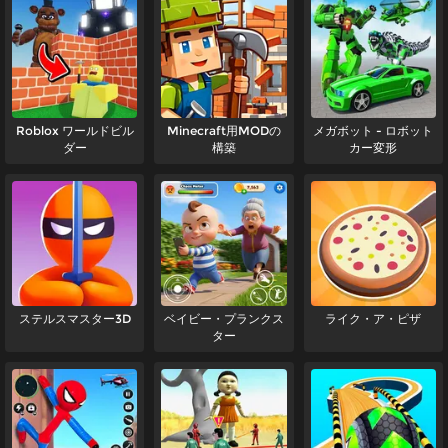
Roblox ワールドビル
Minecraft用MODの
メガボット - ロボット
ダー
構築
カー変形
ステルスマスター3D
ベイビー・プランクス
ライク・ア・ピザ
ター