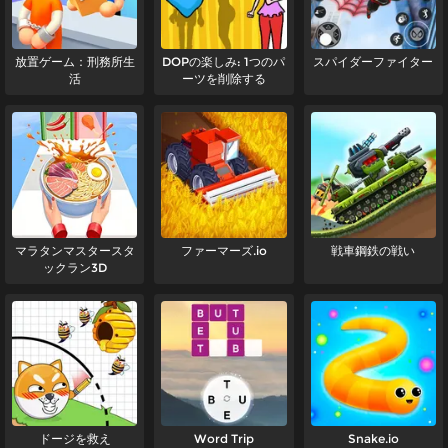
放置ゲーム：刑務所生
DOPの楽しみ: 1つのパ
スパイダーファイター
活
ーツを削除する
マラタンマスタースタ
ファーマーズ.io
戦車鋼鉄の戦い
ックラン3D
ドージを救え
Word Trip
Snake.io