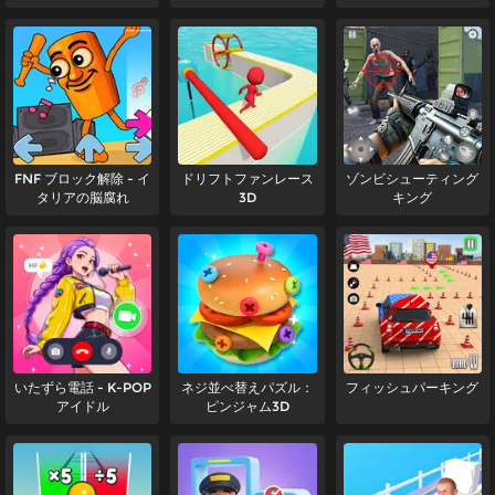
FNF ブロック解除 - イ
ドリフトファンレース
ゾンビシューティング
タリアの脳腐れ
3D
キング
いたずら電話 - K-POP
ネジ並べ替えパズル：
フィッシュパーキング
アイドル
ピンジャム3D