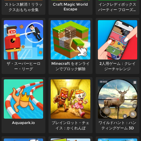
ストレス解消！リラッ
Craft Magic World
インクレディボックス
Escape
クスおもちゃ全集
パーティー フローズン
スプランクイ ビート
ザ・スーパーヒーロ
Minecraft をオンライ
2人用ゲーム：クレイ
ー・リーグ
ンでブロック解除
ジーチャレンジ
Aquapark.io
ブレインロット・チェ
ワイルドハント：ハン
イス：かくれんぼ
ティングゲーム 3D