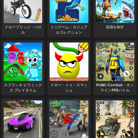
ドローブリッジ・パズ
ミニゲーム：カジュア
深淵を制す
ル
ルコレクション
スプランキ ピラミック
ドロー・トゥ・スマッ
PUBG Combat：オン
ス プレイタイム
シュ
ラインFPSバトル