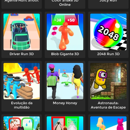
Agente Hunt Shoot
Color Snake 3D
Juicy Run
Online
Driver Run 3D
Blob Gigante 3D
2048 Run 3D
Evolução da
Money Honey
Astronauta:
multidão
Aventura de Escape