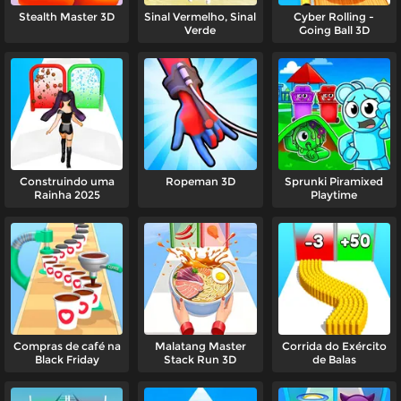
Stealth Master 3D
Sinal Vermelho, Sinal
Cyber Rolling -
Verde
Going Ball 3D
Construindo uma
Ropeman 3D
Sprunki Piramixed
Rainha 2025
Playtime
Compras de café na
Malatang Master
Corrida do Exército
Black Friday
Stack Run 3D
de Balas