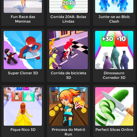
Fun Race das
Corrida 2048: Bolas
Junte-se ao Blob
Meninas
Lindas
Clash
Super Cloner 3D
Corrida de bicicleta
Dinossauro
3D
Corredor 3D
Fique Rico 3D
Princesa do Metrô
Perfect Slices Online
Run