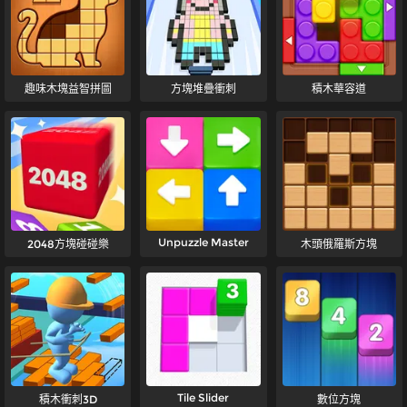
趣味木塊益智拼圖
方塊堆疊衝刺
積木華容道
Unpuzzle Master
2048方塊碰碰樂
木頭俄羅斯方塊
Tile Slider
積木衝刺3D
數位方塊