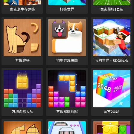
像素島生存建造
打造世界
像素學校3D版
方塊趣拼
狗狗方塊拼圖
我的世界 - 3D聖誕版
方塊消除大師
方塊解壓縮館
魔方2048