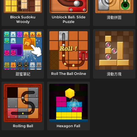
Block Sudoku
Unblock Ball: Slide
滑動拼圖
Woody
Puzzle
Roll The Ball Online
甜蜜筆記
滑動方塊
Rolling Ball
Hexagon Fall