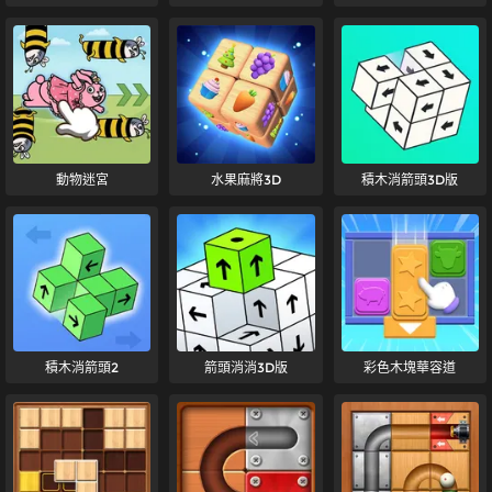
動物迷宮
水果麻將3D
積木消箭頭3D版
積木消箭頭2
箭頭消消3D版
彩色木塊華容道