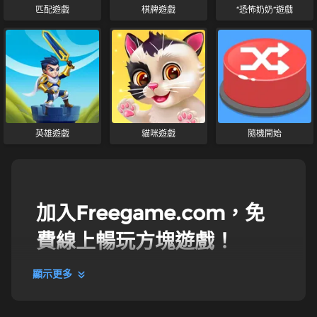
匹配遊戲
棋牌遊戲
“恐怖奶奶”遊戲
英雄遊戲
貓咪遊戲
隨機開始
加入Freegame.com，免
費線上暢玩方塊遊戲！
顯示更多
無限方塊遊戲模式
Freegame.com的方塊遊戲收藏涵蓋了各種類型的方塊