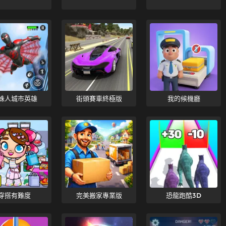
蛛人城市英雄
街頭賽車終極版
我的候機廳
穿搭有難度
完美搬家專業版
恐龍跑酷3D