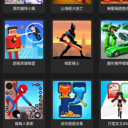
我的貓咪小鎮
山海經大逃亡
解壓縮遊戲
超級英雄聯盟
暗影騎士
變形機甲模
蜘蛛人麥斯
迷你遊戲合集
打造女王20