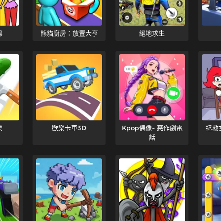
擦
熊貓廚房：放置大亨
絕地求生
樂
歡樂卡車3D
Kpop偶像- 惡作劇電
拯救
話