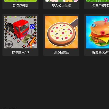
貪吃蛇樂園
雙人公主化妝
像素學校3
停車達人3D
開心披薩店
拆螺絲大師