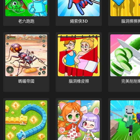
老六跑跑
繩索俠3D
腦洞擦擦
螞蟻帝國
腦洞橡皮擦
完美削削