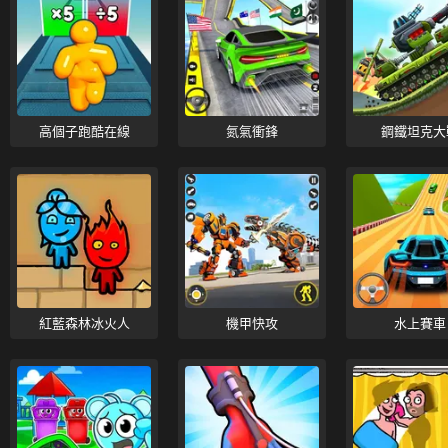
高個子跑酷在線
氮氣衝鋒
鋼鐵坦克大
紅藍森林冰火人
機甲快攻
水上賽車