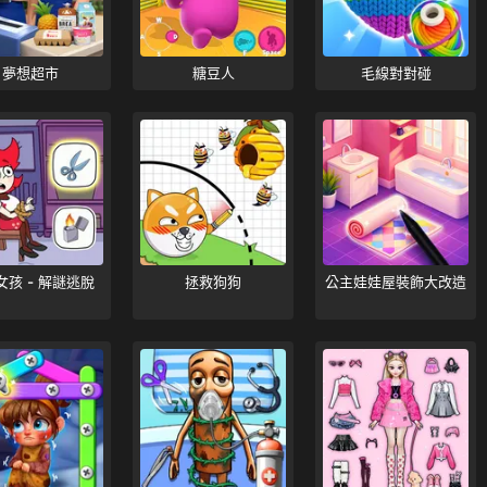
夢想超市
糖豆人
毛線對對碰
女孩 - 解謎逃脫
拯救狗狗
公主娃娃屋裝飾大改造