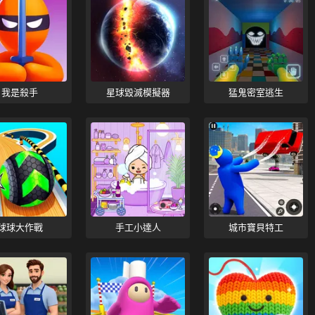
我是殺手
星球毀滅模擬器
猛鬼密室逃生
球球大作戰
手工小達人
城市寶貝特工