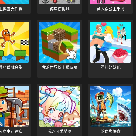
上樂園大作戰
停車模擬器
美人魚公主手機
閒小遊戲合集
我的世界線上暢玩版
塑料姐妹花
素島生存建造
我的可愛貓咪
釣魚與餵食