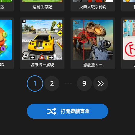
D版
荒島生存記
火柴人戰爭傳奇
3D
城市汽車駕駛
恐龍獵人王
1
2
•••
9
打開遊戲盲盒