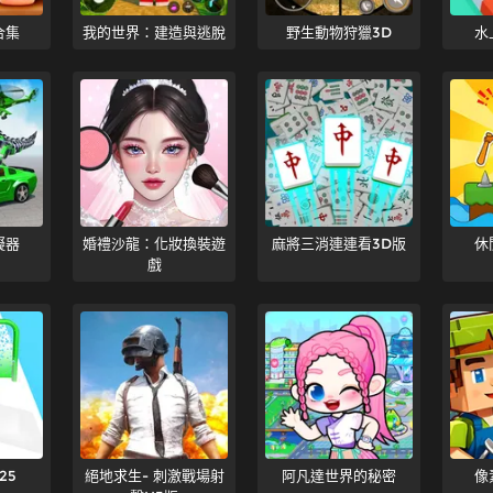
合集
我的世界：建造與逃脫
野生動物狩獵3D
水
擬器
婚禮沙龍：化妝換裝遊
麻將三消連連看3D版
休
戲
25
絕地求生- 刺激戰場射
阿凡達世界的秘密
像