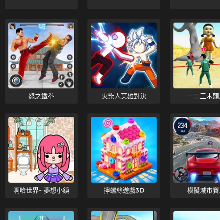
怒之鐵拳
火柴人英雄對決
一二三木頭
啊哈世界- 夢想小鎮
擰螺絲遊戲3D
模擬城市賽