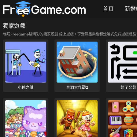
首頁
新遊
獨家遊戲
暢玩Freegame最精彩的獨家遊戲 線上遊戲。享受無盡樂趣和沈浸式免費遊戲體驗。
小偷之謎
黑洞大作戰2
箭了又箭