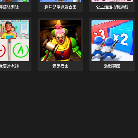
擰螺絲消除
趣味兒童遊戲合集
公主娃娃換裝遊戲
我要當老師
猛鬼宿舍
激戰突圍