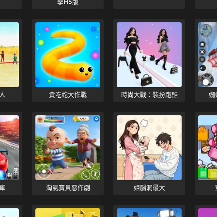
擊H5版
人
貪吃蛇大作戰
時尚大戰：裝扮跑酷
蜘
車
淘氣寶貝惡作劇
姐腦洞最大