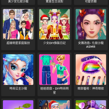
美少女化妝沙龍
驚喜生日派對
可愛衣櫥
超級明星家庭裝扮
少女DIY換裝日記
女團改造- 化妝沙龍
ASMR
時尚公主沙龍
娃娃遊戲 - DIY時尚明
眼部藝術：神奇眼妝
星