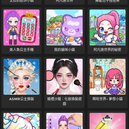
艾拉的迷你小鎮
阿凡達世界
解壓包子捏捏樂
美人魚公主手機
我的貓咪小鎮
阿凡達世界的秘密
ASMR公主換裝
婚禮沙龍：化妝換裝遊
啊哈世界- 夢想小鎮
戲