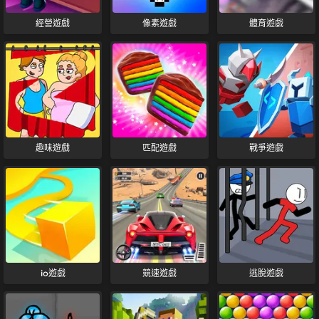
經營遊戲
像素遊戲
體育遊戲
趣味遊戲
匹配遊戲
戰爭遊戲
io遊戲
競速遊戲
逃脫遊戲