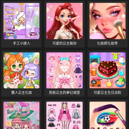
手工小達人
可愛的公主裝扮
化妝師化妝秀
雙人公主化妝
剪紙公主的夢幻城堡
可愛公主生日派對