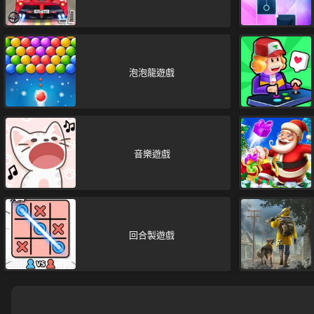
泡泡龍遊戲
音樂遊戲
回合製遊戲