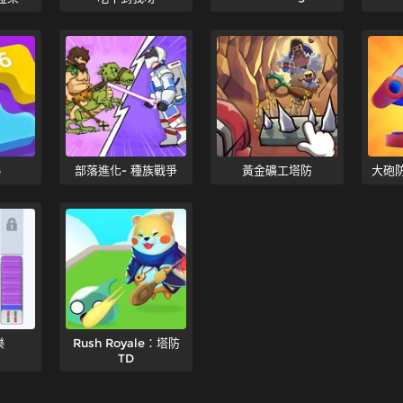
8
部落進化- 種族戰爭
黃金礦工塔防
大砲防
樂
Rush Royale：塔防
TD