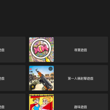
遊戲
尋寶遊戲
遊戲
第一人稱射擊遊戲
遊戲
趣味遊戲