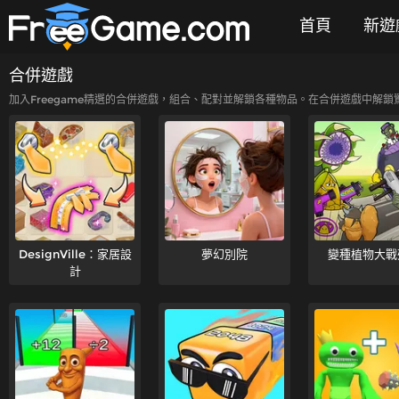
首頁
新遊
合併遊戲
加入Freegame精選的合併遊戲，組合、配對並解鎖各種物品。在合併遊戲中解鎖驚喜
DesignVille：家居設
夢幻別院
變種植物大戰
計