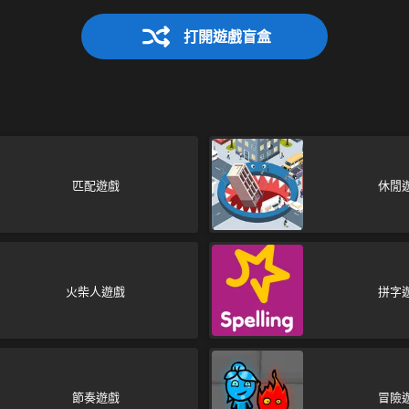
打開遊戲盲盒
匹配遊戲
休閒
火柴人遊戲
拼字
節奏遊戲
冒險