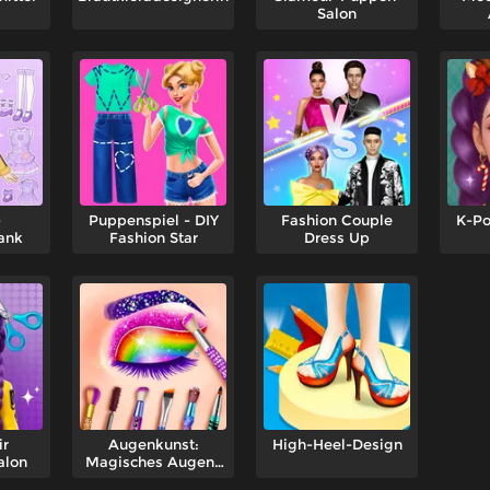
Salon
-
Puppenspiel - DIY
Fashion Couple
K-P
ank
Fashion Star
Dress Up
Sch
ir
Augenkunst:
High-Heel-Design
alon
Magisches Augen-
Make-up