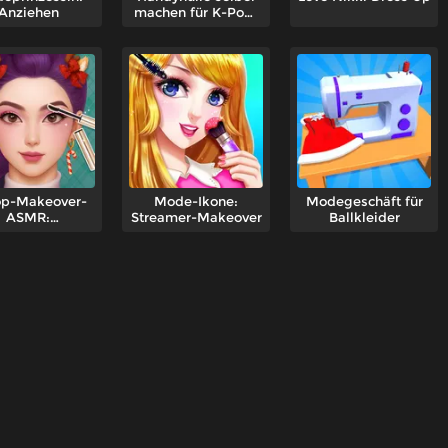
Anziehen
machen für K-Pop-
Fans
op-Makeover-
Mode-Ikone:
Modegeschäft für
ASMR:
Streamer-Makeover
Ballkleider
önheitssalon