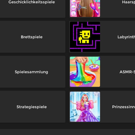
Geschicklichkeitsspiele
Haarsp
Brettspiele
Labyrint
Spielesammlung
ASMR-S
Strategiespiele
Prinzessinn