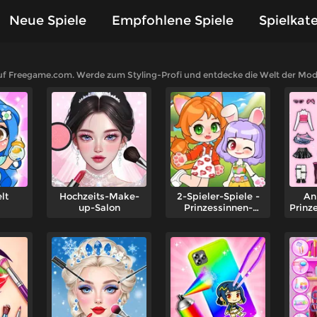
Neue Spiele
Empfohlene Spiele
Spielkat
iele
f Freegame.com. Werde zum Styling-Profi und entdecke die Welt der Mode
lt
Hochzeits-Make-
2-Spieler-Spiele -
An
up-Salon
Prinzessinnen-
Prinz
Design-Party