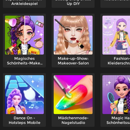
Ankleidespiel
Up DIY
Magisches
Make-up-Show:
Fashion
Schönheits-Make-
Makeover-Salon
Kleiderschr
Up
Dance On -
Mädchenmode-
Magic Ha
Hotsteps Mobile
Nagelstudio
Schönheitss