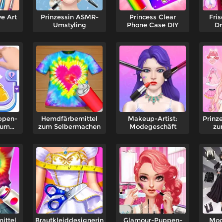
e Art
Prinzessin ASMR-
Princess Clear
Fri
Umstyling
Phone Case DIY
Dr
ppen-
Hemdfärbemittel
Makeup-Artist:
Prinz
zum
zum Selbermachen
Modegeschäft
zu
n
ittel
Brautkleiddesignerin
Glamour-Puppen-
Mod