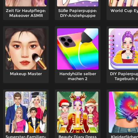
Zeit für Hautpflege:
Süße Papierpuppe:
World Cup Ey
Makeover ASMR
DIY-Anziehpuppe
Makeup Master
Handyhülle selber
DIY Papierpu
machen 2
Tagebuch 
Anziehe
Superstar-Familien-
Beauty Diary Dress
Kleiderfärbem