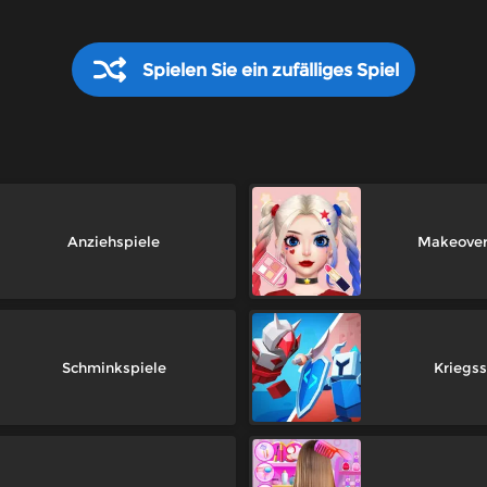
Spielen Sie ein zufälliges Spiel
Anziehspiele
Makeover
Schminkspiele
Kriegss