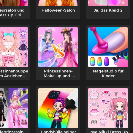
seursalon und
Halloween-Salon
Ja, das Kleid 2
ess Up Girl
essinnenpuppe
Prinzessinnen-
Nagelstudio für
m Anziehen
Make-up und -
Kinder
Schönheit
Verkleidung
eprinzessin:
Handyhülle selber
Love Nikki Dress Up