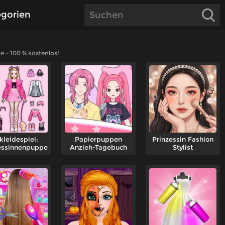
egorien
 – 100 % kostenlos!
kleidespiel:
Papierpuppen
Prinzessin Fashion
essinnenpuppe
Anzieh-Tagebuch
Stylist