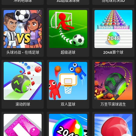
冲刺吧球球
3D超级滚球赛
羽毛球对决3D
头球对战 - 在线足球
超级进球
2048算个球
滚动的球
双人篮球
万圣节滚球逃生