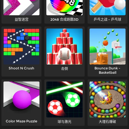
益智迷宫
2048 合成跑酷3D
乒乓之战 - 乒乓球
Shoot N Crush
Bounce Dunk -
击倒
Basketball
Color Maze Puzzle
球与激光
大理石爆破