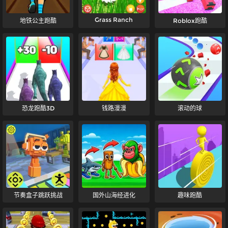
Grass Ranch
地铁公主跑酷
Roblox跑酷
恐龙跑酷3D
钱路漫漫
滚动的球
节奏盒子跳跃挑战
国外山海经进化
趣味跑酷