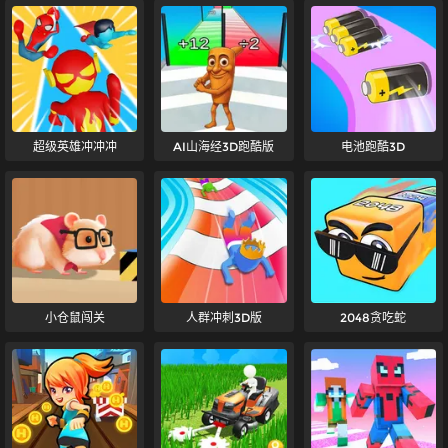
超级英雄冲冲冲
AI山海经3D跑酷版
电池跑酷3D
小仓鼠闯关
人群冲刺3D版
2048贪吃蛇