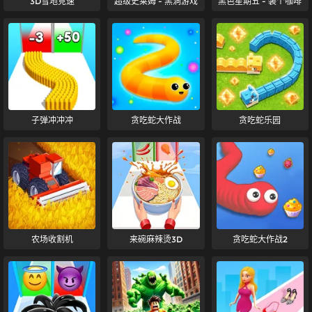
3D雪地竞速
超级史莱姆 - 黑洞游戏
黑色星期五 - 装个咖啡
子弹冲冲冲
贪吃蛇大作战
贪吃蛇乐园
农场收割机
来碗麻辣烫3D
贪吃蛇大作战2