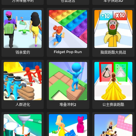
方块堆叠冲刺
仓鼠迷宫
车手快跑3D
Fidget Pop Run
钱亲爱的
脑腐跑酷大挑战
人群进化
堆叠冲刺2
公主换装跑酷