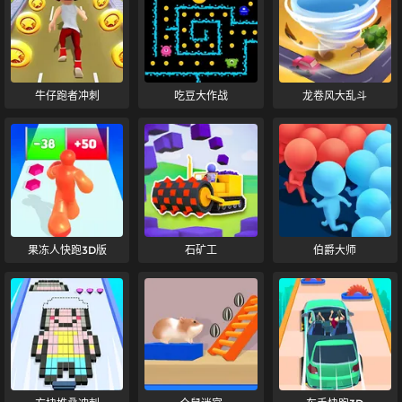
牛仔跑者冲刺
吃豆大作战
龙卷风大乱斗
果冻人快跑3D版
石矿工
伯爵大师