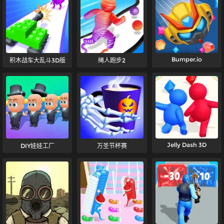
Bumper.io
积木战车大乱斗3D版
绳人跑步2
Jelly Dash 3D
DIY娃娃工厂
万圣节杯赛