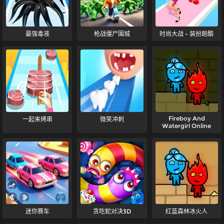
最强毒液
枪战僵尸围城
时尚大战 - 装扮跑酷
Fireboy And
一起来烤串
微笑冲刺
Watergirl Online
迷你赛车
贪吃蛇对决3D
红蓝森林冰火人