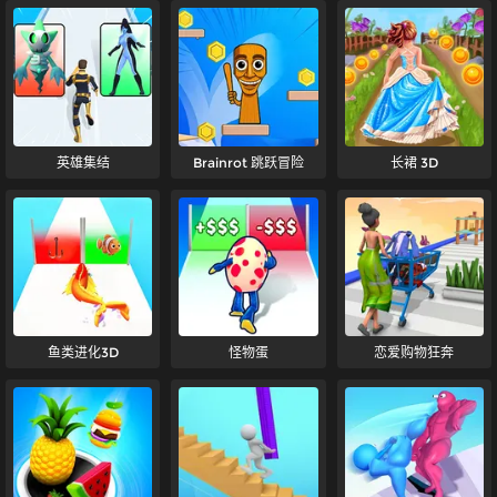
英雄集结
Brainrot 跳跃冒险
长裙 3D
鱼类进化3D
怪物蛋
恋爱购物狂奔