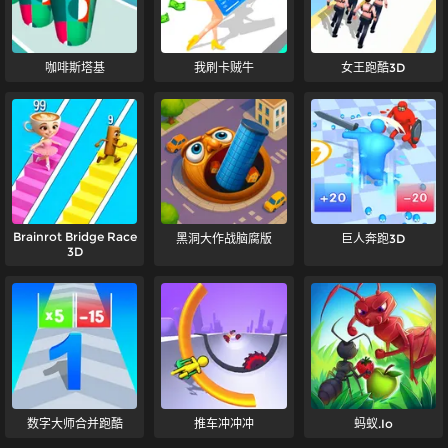
咖啡斯塔基
我刷卡贼牛
女王跑酷3D
Brainrot Bridge Race
黑洞大作战脑腐版
巨人奔跑3D
3D
数字大师合并跑酷
推车冲冲冲
蚂蚁.Io