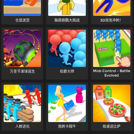
仓鼠迷宫
脑腐跑酷大挑战
3D泡泡冲刺！
Mob Control - Battle
万圣节滚球逃生
伯爵大师
Evolved
人群进化
我刷卡贼牛
极速送比萨