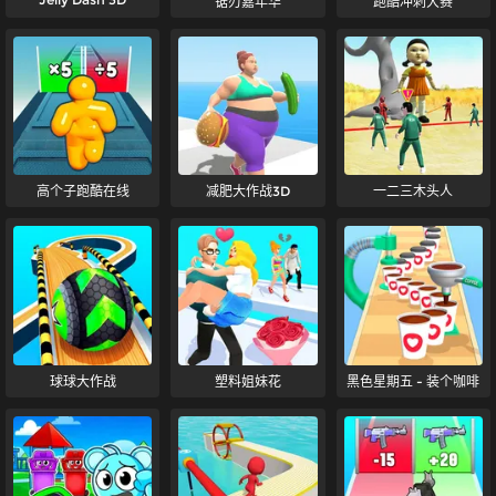
锯刃嘉年华
跑酷冲刺大赛
高个子跑酷在线
减肥大作战3D
一二三木头人
球球大作战
塑料姐妹花
黑色星期五 - 装个咖啡