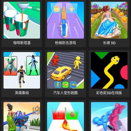
咖啡斯塔基
枪械射击游戏
长裙 3D
英雄集结
汽车人变形跑酷
彩色蛇3D在线版