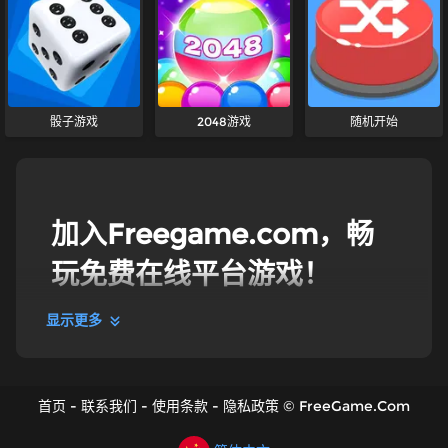
骰子游戏
2048游戏
随机开始
加入Freegame.com，畅
玩免费在线平台游戏！
显示更多
平台游戏
在 Freegame 的顶级平台游戏中，克服重重障碍，勇往
直前！无论是经典的《滚球闯关》，还是融合了最新元
首页
-
联系我们
-
使用条款
-
隐私政策
©
FreeGame.Com
素的《Roblox跑酷》等游戏，我们所有的平台游戏都能
为你带来真正身临其境、惊险刺激的游戏体验。