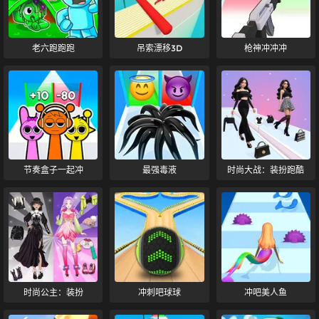
老六跑跑跑
吊索漂移3D
枪神冲冲冲
节奏盒子一起冲
最强毒液
时尚大战：装扮跑酷
时尚公主：装扮
冲刺吧球球
冲吧美人鱼