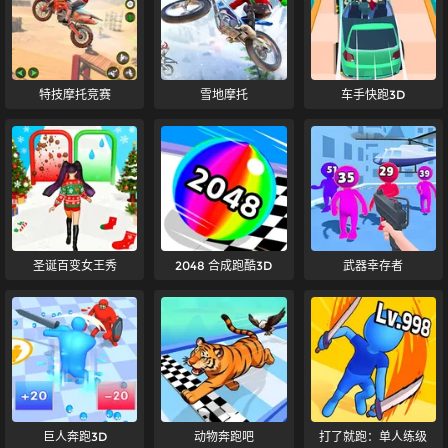
特技摩托竞赛
雪地摩托
车手快跑3D
圣诞百变女王秀
2048 合成跑酷3D
武器幸存者
巨人奔跑3D
动物奔跑吧
打了就跑：单人练级