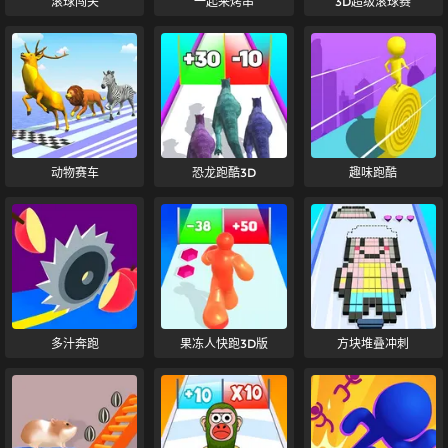
滚球闯关
一起来烤串
3D超级滚球赛
动物赛车
恐龙跑酷3D
趣味跑酷
多汁奔跑
果冻人快跑3D版
方块堆叠冲刺