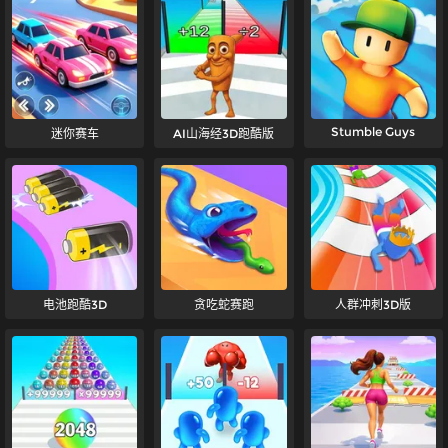
Stumble Guys
迷你赛车
AI山海经3D跑酷版
电池跑酷3D
贪吃蛇赛跑
人群冲刺3D版