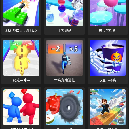
积木战车大乱斗3D版
手镯跑酷
热闹的街机
奶龙冲冲冲
士兵奔跑进化
万圣节杯赛
Jelly Dash 3D