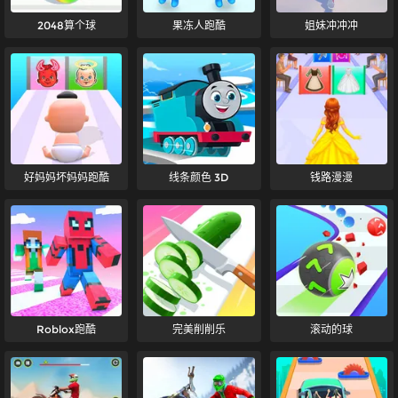
2048算个球
果冻人跑酷
姐妹冲冲冲
好妈妈坏妈妈跑酷
线条颜色 3D
钱路漫漫
Roblox跑酷
完美削削乐
滚动的球