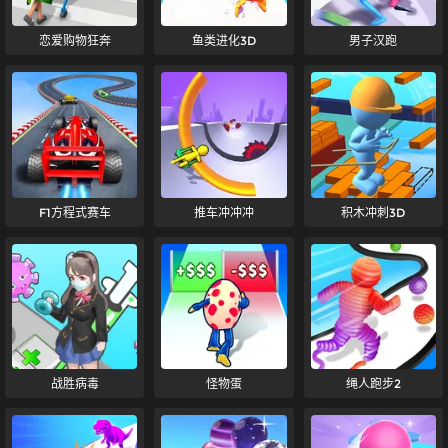
恋爱购物狂奔
鱼类进化3D
男子汉跑
F1方程式赛车
推车冲冲冲
积木冲刺3D
战胜病毒
怪物蛋
绳人跑步2