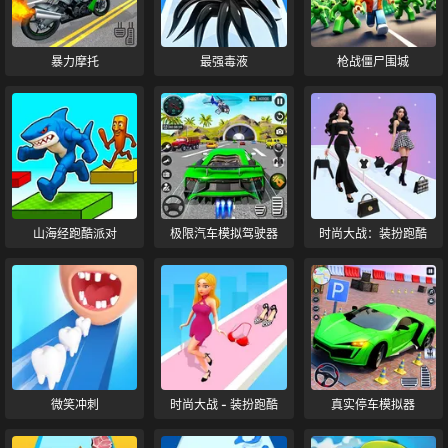
暴力摩托
最强毒液
枪战僵尸围城
山海经跑酷派对
极限汽车模拟驾驶器
时尚大战：装扮跑酷
微笑冲刺
时尚大战 - 装扮跑酷
真实停车模拟器