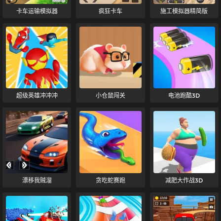
卡车运输模拟器
疯狂卡车
施工模拟器精简版
超级英雄冲冲冲
小仓鼠闯关
电池跑酷3D
漂移我贼溜
贪吃蛇赛跑
减肥大作战3D