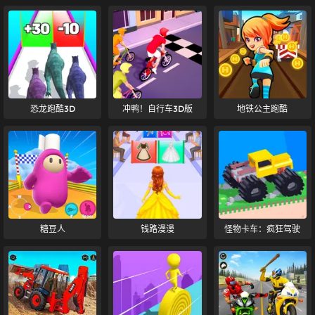
恐龙跑酷3D
冲鸭！自行车3D版
地铁公主跑酷
糖豆人
钱路漫漫
怪物卡车：疯狂驾驶