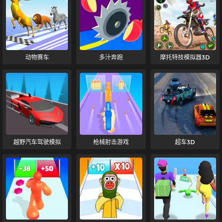
动物赛车
多汁奔跑
摩托特技模拟器3D
越野汽车驾驶模拟
枪械射击游戏
超车3D