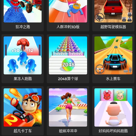
狂冲之路
人群冲刺3D版
越野驾驶模拟器
果冻人跑酷
2048算个球
水上赛车
超凡卡丁车
姐妹冲冲冲
好妈妈坏妈妈跑酷