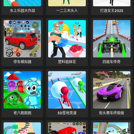
水上乐园大作战
一二三木头人
打造女王2025
停车模拟器
塑料姐妹花
四驱车传奇
老六跑跑跑
3D雪地竞速
街头赛车终极版