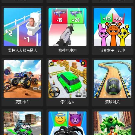
监控人大战马桶人
枪神冲冲冲
节奏盒子一起冲
变形卡车
停车达人
滚球闯关