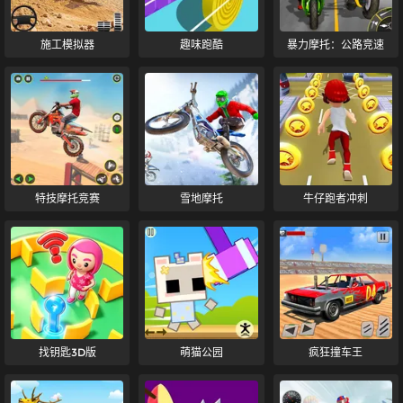
施工模拟器
趣味跑酷
暴力摩托：公路竞速
特技摩托竞赛
雪地摩托
牛仔跑者冲刺
找钥匙3D版
萌猫公园
疯狂撞车王