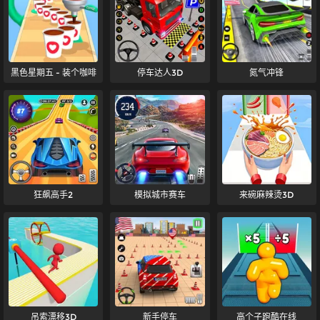
黑色星期五 - 装个咖啡
停车达人3D
氮气冲锋
狂飙高手2
模拟城市赛车
来碗麻辣烫3D
吊索漂移3D
新手停车
高个子跑酷在线