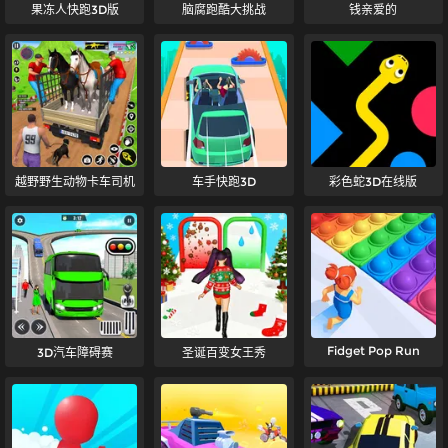
果冻人快跑3D版
脑腐跑酷大挑战
钱亲爱的
越野野生动物卡车司机
车手快跑3D
彩色蛇3D在线版
Fidget Pop Run
3D汽车障碍赛
圣诞百变女王秀