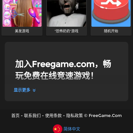
美发游戏
“恐怖奶奶”游戏
随机开始
加入Freegame.com，畅
玩免费在线竞速游戏！
显示更多
竞速游戏
欢迎来到Freegame的竞速游戏合集！你热爱赛车吗？
你喜欢观看F1赛事，并梦想着自己也能参与其中吗？加
首页
-
联系我们
-
使用条款
-
隐私政策
©
FreeGame.Com
入Freegame.com的在线竞速游戏，在我们精心挑选的
竞速游戏合集中，实现你的世界冠军梦吧！
简体中文