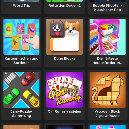
Word Trip
Rette den Dogen 2
Bubble Shooter -
Klassischer Pop
Kartenmischen und
Doge Blocks
Die härteste
Sortieren
Herausforderung
der Welt: Den
Kühlschrank füllen
Jam-Puzzle-
Gin Rummy spielen
Wooden Block
Sammlung
Jigsaw Puzzle