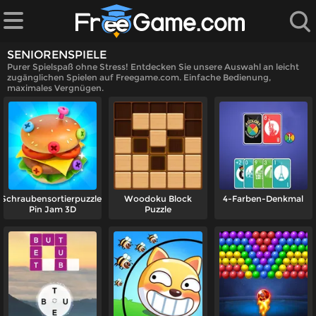
SENIORENSPIELE
Purer Spielspaß ohne Stress! Entdecken Sie unsere Auswahl an leicht
zugänglichen Spielen auf Freegame.com. Einfache Bedienung,
maximales Vergnügen.
iele
n
le
Schraubensortierpuzzle:
Woodoku Block
4-Farben-Denkmal
Pin Jam 3D
Puzzle