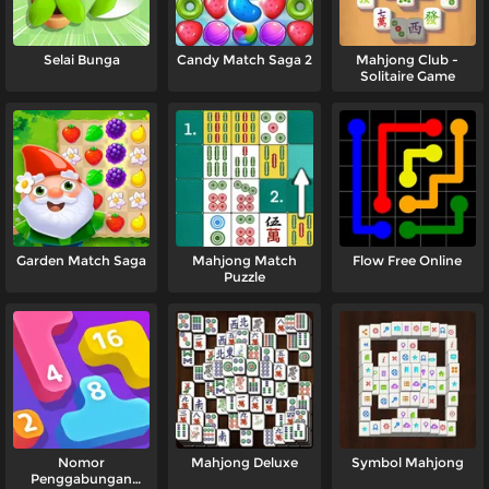
Selai Bunga
Candy Match Saga 2
Mahjong Club -
Solitaire Game
Garden Match Saga
Mahjong Match
Flow Free Online
Puzzle
Nomor
Mahjong Deluxe
Symbol Mahjong
Penggabungan