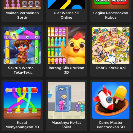
Mainan Permainan
Ular Warna 3D
Logika Pencocokan
Sortir
Online
Kubus
Sekrup Warna -
Barang Gila Urutkan
Pabrik Korek Api
Teka-Teki
3D
Penyelamatan
Kusut
Macetnya Kertas
Game Master
Menyenangkan 3D
Toilet
Pencocokan 3D