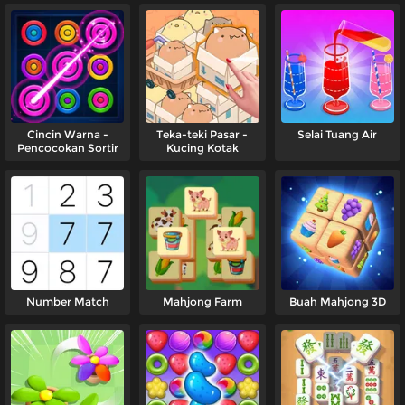
Cincin Warna -
Teka-teki Pasar -
Selai Tuang Air
Pencocokan Sortir
Kucing Kotak
Number Match
Mahjong Farm
Buah Mahjong 3D