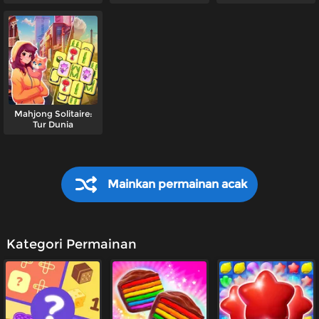
2048
Mahjong Solitaire:
Tur Dunia
Mainkan permainan acak
Kategori Permainan