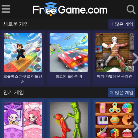
새로운 게임
더 많은 게임
로블록스 파쿠르 어드벤
최고의 드라이버
메차 카멜레온 온라인
처
인기 게임
더 많은 게임