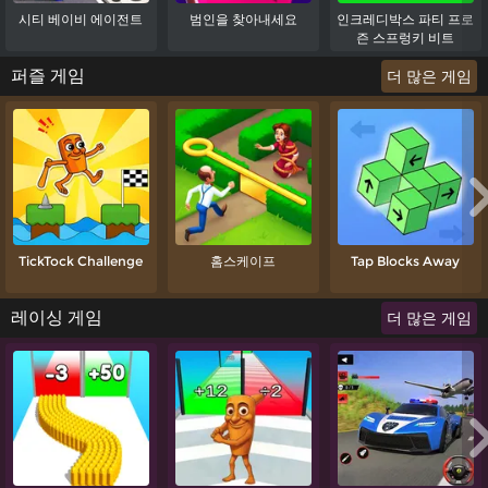
시티 베이비 에이전트
범인을 찾아내세요
인크레디박스 파티 프로
즌 스프렁키 비트
퍼즐 게임
더 많은 게임
TickTock Challenge
홈스케이프
Tap Blocks Away
레이싱 게임
더 많은 게임