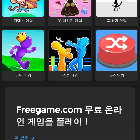
컬렉션 게임
옷 입히기 게임
피하기 게임
러닝 게임
격투 게임
무작위의
Freegame.com 무료 온라
인 게임을 플레이！
Freegame.com에 오신 것을 환영합니다! 재미있는 게
더 보기