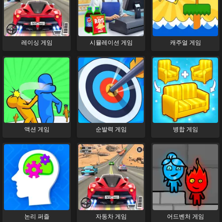
레이싱 게임
시뮬레이션 게임
캐주얼 게임
액션 게임
순발력 게임
병합 게임
논리 퍼즐
자동차 게임
어드벤처 게임