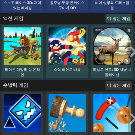
스노우 레이스 3D: 재미
공주님 투명 폰케이스
헤어 살롱과 드레스업
있는 레이싱
꾸미기 DIY
걸
액션 게임
더 많은 게임
라이온 패밀리 심 온라
스틱 히어로 배틀
와일드 헌트: 3D 사냥 시
인
뮬레이션
순발력 게임
더 많은 게임