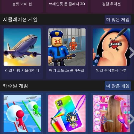
불릿 아미 런
브레인롯 몹 클래시 3D
경찰 추격전
시뮬레이션 게임
더 많은 게임
리얼 비행 시뮬레이터
배리 교도소: 숨바꼭질
잉크 주식회사 타투
캐주얼 게임
더 많은 게임