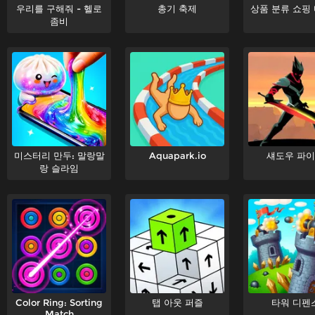
우리를 구해줘 - 헬로
총기 축제
상품 분류 쇼핑
좀비
미스터리 만두: 말랑말
Aquapark.io
섀도우 파
랑 슬라임
Color Ring: Sorting
탭 아웃 퍼즐
타워 디펜
Match