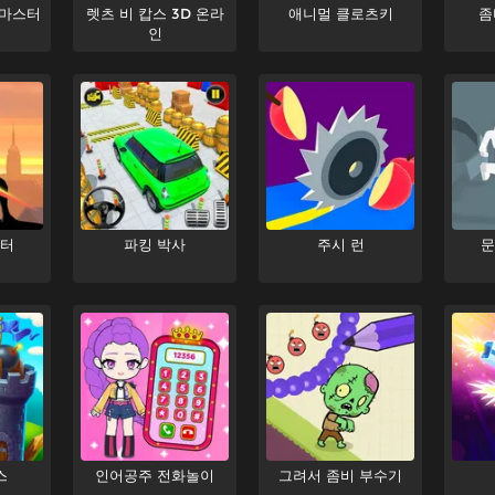
 마스터
렛츠 비 캅스 3D 온라
애니멀 클로츠키
좀
인
이터
파킹 박사
주시 런
문
스
인어공주 전화놀이
그려서 좀비 부수기