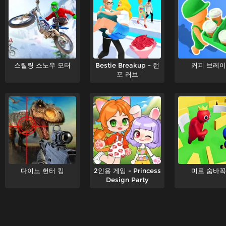
스릴링 스노우 모터
Bestie Breakup - 런
커피 브레
포 러브
다이노 헌터 킹
2인용 게임 - Princess
미로 숨바
Design Party