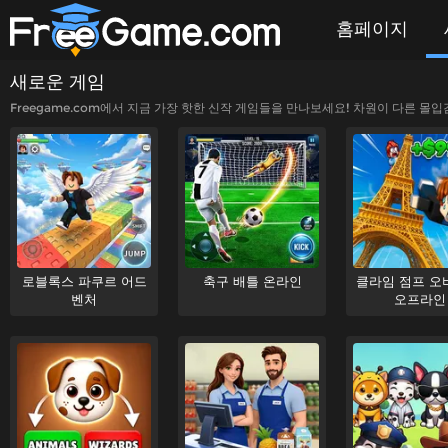
홈페이지
새로운 게임
Freegame.com에서 지금 가장 핫한 신작 게임들을 만나보세요! 차원이 다른 몰
로블록스 파쿠르 어드
축구 배틀 온라인
클라임 점프 오
벤처
오프라인