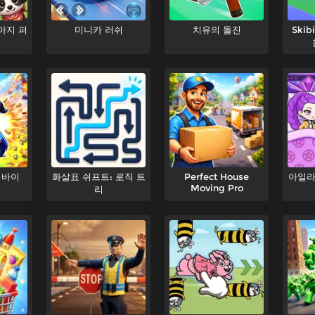
아지 퍼
미니카 러쉬
치유의 돌진
Skib
서바이
화살표 쉬프트: 로직 트
Perfect House
아일라
Moving Pro
리