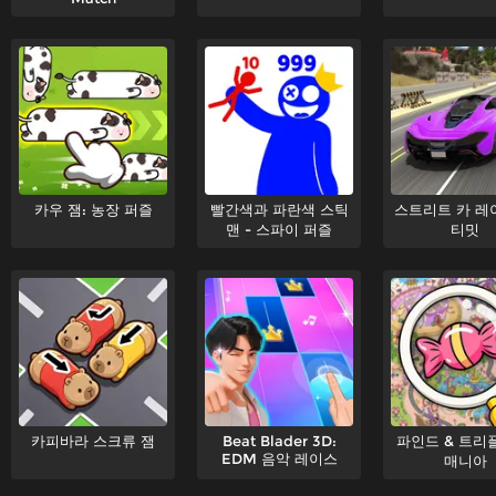
카우 잼: 농장 퍼즐
빨간색과 파란색 스틱
스트리트 카 레
맨 - 스파이 퍼즐
티밋
카피바라 스크류 잼
Beat Blader 3D:
파인드 & 트리
EDM 음악 레이스
매니아