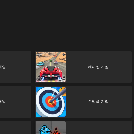
게임
레이싱 게임
게임
순발력 게임