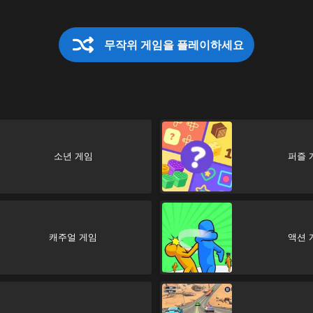
무작위 게임을 플레이하세요
소년 게임
퍼즐 
캐주얼 게임
액션 