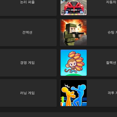
논리 퍼즐
자동차
건액션
슈팅 
경영 게임
컬렉션
러닝 게임
격투 