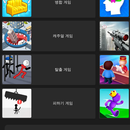
병합 게임
캐주얼 게임
탈출 게임
피하기 게임