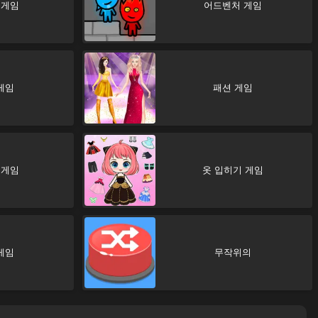
 게임
어드벤처 게임
게임
패션 게임
 게임
옷 입히기 게임
게임
무작위의