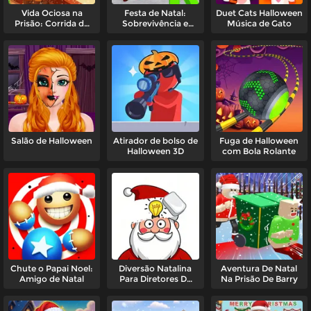
Vida Ociosa na
Festa de Natal:
Duet Cats Halloween
Prisão: Corrida de
Sobrevivência e
Música de Gato
Natal
Crafting
Salão de Halloween
Atirador de bolso de
Fuga de Halloween
Halloween 3D
com Bola Rolante
Chute o Papai Noel:
Diversão Natalina
Aventura De Natal
Amigo de Natal
Para Diretores De
Na Prisão De Barry
Fotografia: Exclua
Uma Parte