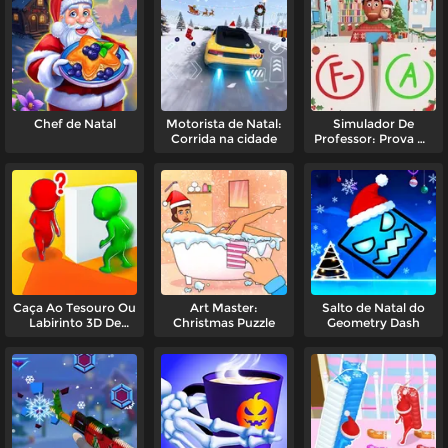
Chef de Natal
Motorista de Natal:
Simulador De
Corrida na cidade
Professor: Prova De
Natal
Caça Ao Tesouro Ou
Art Master:
Salto de Natal do
Labirinto 3D De
Christmas Puzzle
Geometry Dash
Natal