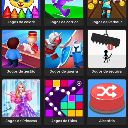
Jogos de colorir
Jogos de corrida
Jogos de Parkour
Jogos de gestão
Jogos de guerra
Jogos de esquiva
Jogos de Princesa
Jogos de física
Aleatório