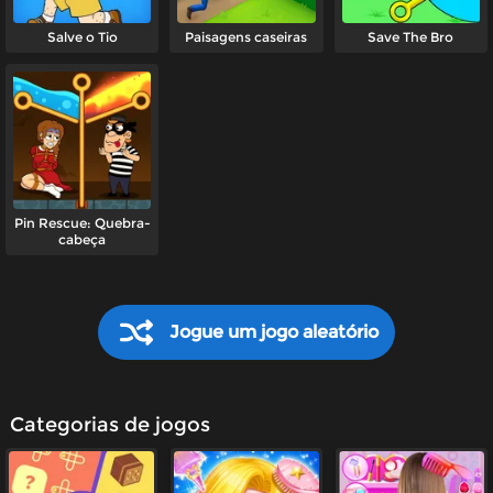
Salve o Tio
Paisagens caseiras
Save The Bro
Pin Rescue: Quebra-
cabeça
Jogue um jogo aleatório
Categorias de jogos