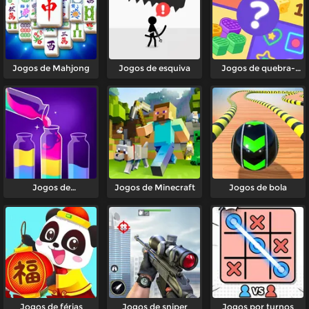
Jogos de Mahjong
Jogos de esquiva
Jogos de quebra-
cabeça
Jogos de
Jogos de Minecraft
Jogos de bola
classificação
Jogos de férias
Jogos de sniper
Jogos por turnos