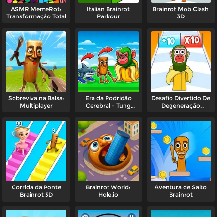
ASMR MemeRot:
Italian Brainrot
Brainrot Mob Clash
Transformação Total
Parkour
3D
Sobreviva na Balsa:
Era da Podridão
Desafio Divertido De
Multiplayer
Cerebral - Tung
Degeneração
Sahur
Cerebral
Corrida da Ponte
Brainrot World:
Aventura de Salto
Brainrot 3D
Hole.io
Brainrot