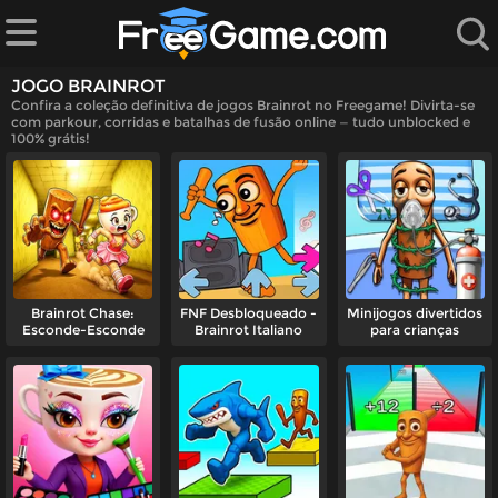
JOGO BRAINROT
Confira a coleção definitiva de jogos Brainrot no Freegame! Divirta-se
com parkour, corridas e batalhas de fusão online — tudo unblocked e
100% grátis!
ndados
jogos
Brainrot Chase:
FNF Desbloqueado -
Minijogos divertidos
Esconde-Esconde
Brainrot Italiano
para crianças