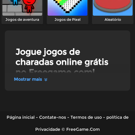
Jogos de aventura
Jogos de Pixel
Aleatório
Jogue jogos de
charadas online grátis
no Freegame.com!
Mostrar mais
O que são jogos de charadas?
Os jogos de charadas do Freegame são uma
coleção de enigmas que combinam imagens,
personagens e histórias divertidas com
perguntas instigantes. Aqui, os jogadores
Página inicial
-
Contate-nos
-
Termos de uso
-
política de
precisam usar a cabeça e sair do óbvio. Encontre
a solução para perguntas engraçadas e
Privacidade
©
FreeGame.Com
desafiadoras! Divirta-se com a mistura de