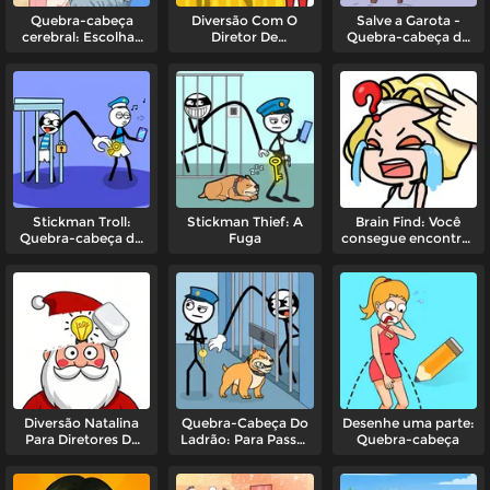
Quebra-cabeça
Diversão Com O
Salve a Garota -
cerebral: Escolhas
Diretor De
Quebra-cabeça de
complicadas
Fotografia: Exclua
Fuga
Uma Parte
Stickman Troll:
Stickman Thief: A
Brain Find: Você
Quebra-cabeça do
Fuga
consegue encontrá-
Ladrão
lo?
Diversão Natalina
Quebra-Cabeça Do
Desenhe uma parte:
Para Diretores De
Ladrão: Para Passar
Quebra-cabeça
Fotografia: Exclua
De Nível
Uma Parte