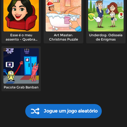
Esse é o meu
Art Master:
Underdog: Odisseia
assento - Quebra-
Christmas Puzzle
de Enigmas
cabeça lógico
Pacote Grab Banban
Jogue um jogo aleatório