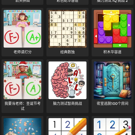
箭头拼图
彩色蛇华容道
脑力测试 IQ 挑战 2
老师请打分
经典数独
积木华容道
我要当老师：圣诞节考
脑力测试智商挑战
密室逃脱100个房间
试