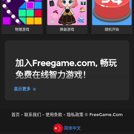
物理游戏
换装游戏
随机开始
加入Freegame.com, 畅玩
免费在线智力游戏！
显示更多
智力游戏
来Freegame体验最棒的在线智力游戏，迎接挑战吧！
我们精选了一系列令人爱不释手的免费智力游戏，助你
首页
-
联系我们
-
使用条款
-
隐私政策
©
FreeGame.Com
突破脑力极限。无论你是想进行脑力锻炼，还是只想轻
松解谜放松身心，都能在这里找到乐趣。从高强度脑力
挑战到放置类文字游戏，我们的游戏选择丰富多样，适
简体中文
合各个年龄段和技能水平的玩家。加入我们，探索未知