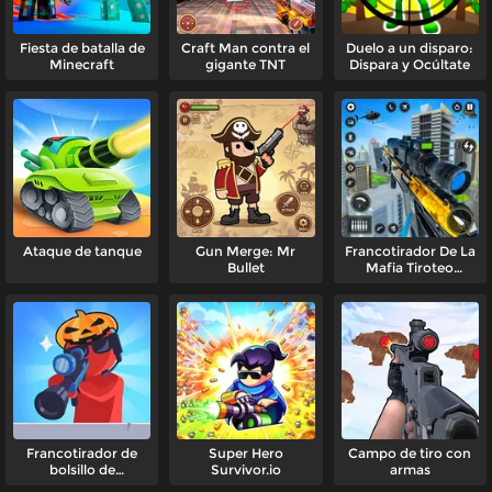
Fiesta de batalla de
Craft Man contra el
Duelo a un disparo:
Minecraft
gigante TNT
Dispara y Ocúltate
Ataque de tanque
Gun Merge: Mr
Francotirador De La
Bullet
Mafia Tiroteo
Criminal
Francotirador de
Super Hero
Campo de tiro con
bolsillo de
Survivor.io
armas
Halloween 3D