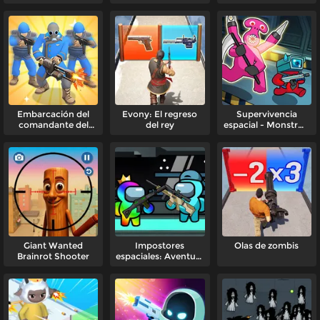
Embarcación del
Evony: El regreso
Supervivencia
comandante del
del rey
espacial - Monstruo
ejército
de amigos arcoíris
Giant Wanted
Impostores
Olas de zombis
Brainrot Shooter
espaciales: Aventura
de disparos