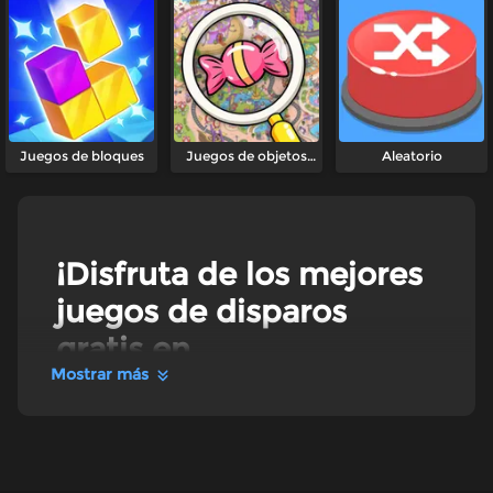
Juegos de bloques
Juegos de objetos
Aleatorio
ocultos
¡Disfruta de los mejores
juegos de disparos
gratis en
Mostrar más
Freegame.com!
Juegos de dsparos
Nuestra categoría de disparos lo tiene todo: