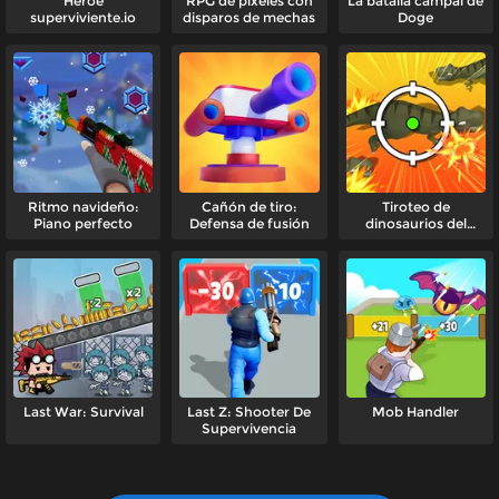
Héroe
RPG de píxeles con
La batalla campal de
superviviente.io
disparos de mechas
Doge
Ritmo navideño:
Cañón de tiro:
Tiroteo de
Piano perfecto
Defensa de fusión
dinosaurios del
Ejército de Defensa
Last War: Survival
Last Z: Shooter De
Mob Handler
Supervivencia