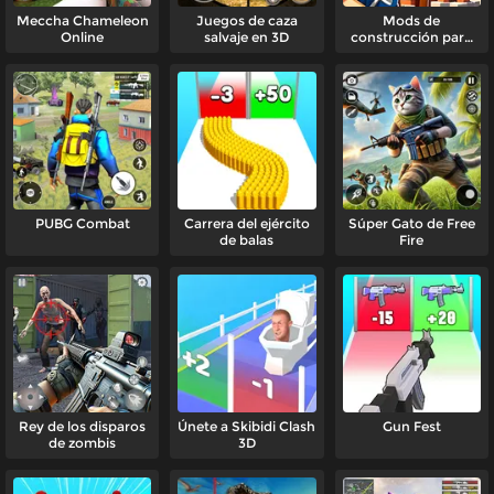
Meccha Chameleon
Juegos de caza
Mods de
Online
salvaje en 3D
construcción para
Minecraft
PUBG Combat
Carrera del ejército
Súper Gato de Free
de balas
Fire
Rey de los disparos
Únete a Skibidi Clash
Gun Fest
de zombis
3D