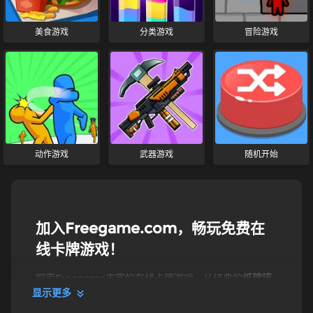
美食游戏
分类游戏
冒险游戏
动作游戏
武器游戏
随机开始
加入Freegame.com，畅玩免费在
线卡牌游戏！
探索Freegame丰富的在线卡牌游戏。从经典的
纸牌接
龙
和二十一点，到策略性十足的
麻将益智游戏
和扑克，
显示更多
应有尽有。在我们经久不衰的经典游戏和不断更新的新