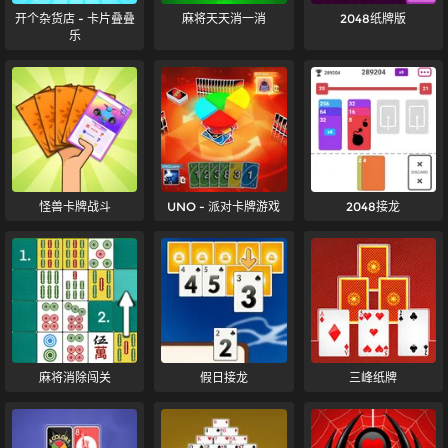
开个杂货店 - 卡片叠叠
麻将天天消一消
2048纸牌版
乐
怪兽卡牌战斗
UNO - 派对卡牌游戏
2048接龙
麻将消除闯关
假日接龙
三峰纸牌