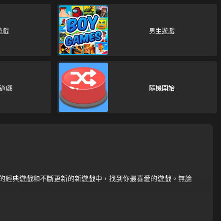
遊戲
男生遊戲
遊戲
隨機開始
的經典遊戲和不斷更新的新遊戲中，找到你最喜愛的遊戲。無論