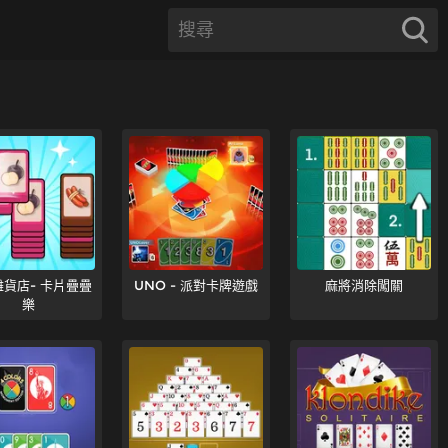
貨店- 卡片疊疊
UNO - 派對卡牌遊戲
麻將消除闖關
樂