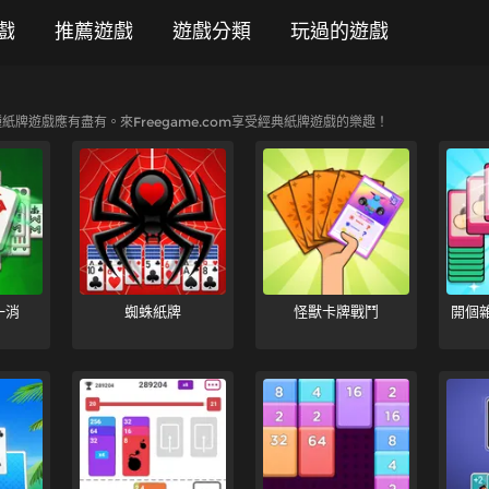
戲
推薦遊戲
遊戲分類
玩過的遊戲
種紙牌遊戲應有盡有。來Freegame.com享受經典紙牌遊戲的樂趣！
一消
蜘蛛紙牌
怪獸卡牌戰鬥
開個雜