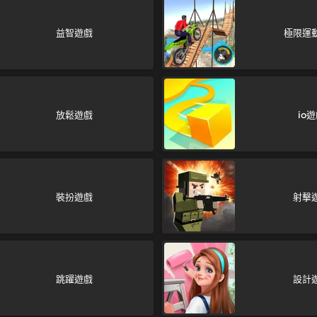
益智遊戲
極限運
放鬆遊戲
io
裝扮遊戲
射擊
跳躍遊戲
設計