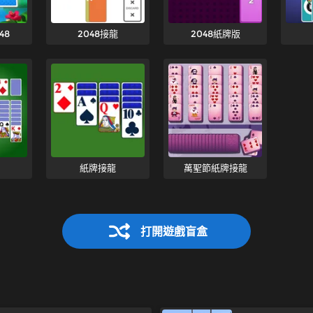
48
2048接龍
2048紙牌版
紙牌接龍
萬聖節紙牌接龍
打開遊戲盲盒