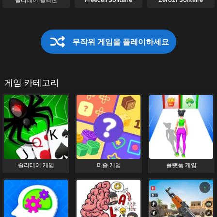
무작위 게임을 플레이하세요
게임 카테고리
솔리테어 게임
퍼즐 게임
플랫폼 게임