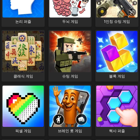
논리 퍼즐
두뇌 게임
1인칭 슈팅 게임
클래식 게임
슈팅 게임
블록 게임
픽셀 게임
브레인 롯 게임
헥사 퍼즐