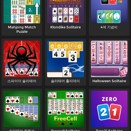
Mahjong Match
Klondike Solitaire
4색 기념비
Puzzle
스파이더 솔리테어
솔리테어 홀리데이
Halloween Solitaire
솔리테어 컬렉션
Freecell Solitaire
Zero21 Solitaire