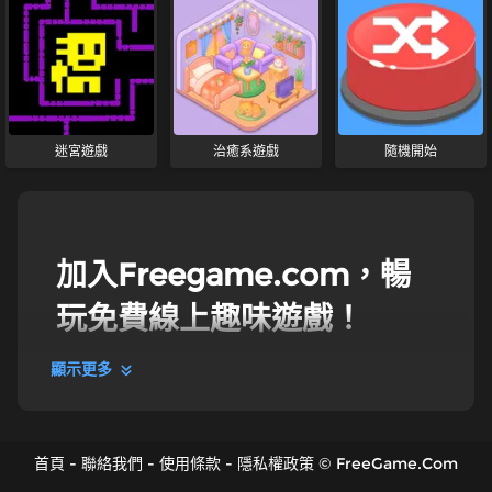
迷宮遊戲
治癒系遊戲
隨機開始
加入Freegame.com，暢
玩免費線上趣味遊戲！
顯示更多
趣味遊戲
加入Freegame的趣味遊戲，沉浸在歡樂惡作劇的世界
中吧！如果你是個精力充沛的惡作劇愛好者，或者喜歡
首頁
-
聯絡我們
-
使用條款
-
隱私權政策
©
FreeGame.Com
一切有趣的事物，那就加入我們精選的免費趣味遊戲合
集，盡情開懷大笑吧！