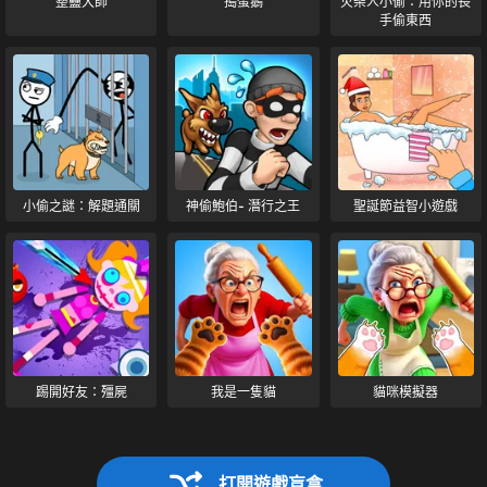
整蠱大師
搗蛋鵝
火柴人小偷：用你的長
手偷東西
小偷之謎：解題通關
神偷鮑伯- 潛行之王
聖誕節益智小遊戲
踢開好友：殭屍
我是一隻貓
貓咪模擬器
打開遊戲盲盒