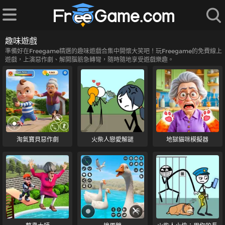
趣味遊戲
準備好在Freegame精選的趣味遊戲合集中開懷大笑吧！玩Freegame的免費線上
遊戲，上演惡作劇、解開腦筋急轉彎，隨時隨地享受遊戲樂趣。
淘氣寶貝惡作劇
火柴人戀愛解謎
地獄貓咪模擬器