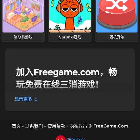
治愈系游戏
Sprunki游戏
随机开始
加入Freegame.com，畅
玩免费在线三消游戏！
显示更多
三消游戏
加入Freegame的在线三消游戏，体验经典匹配乐趣。
寻找匹配元素，组合相同物品，寻找完美搭配！在线畅
首页
-
联系我们
-
使用条款
-
隐私政策
©
FreeGame.Com
玩免费三消游戏。