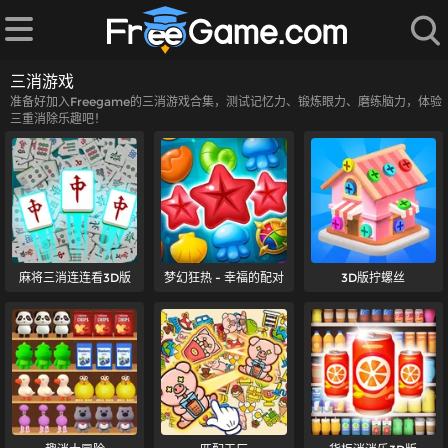
三消游戏
准备好加入Freegame的三消游戏合集，测试记忆力、锻炼眼力、磨练脑力，体验
三重消除乐趣吧！
麻将三消连连看3D版
梦幻狂热 - 幸福的配对
3D版拧螺丝