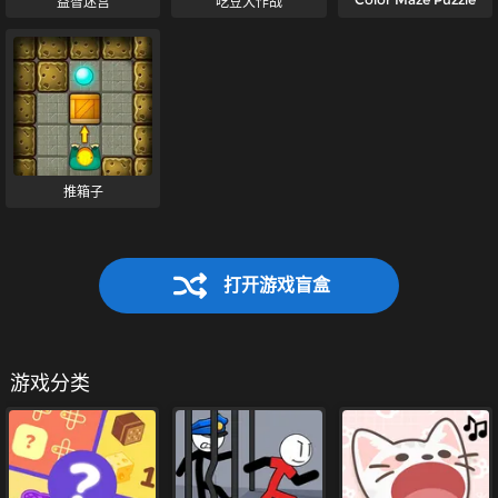
益智迷宫
吃豆大作战
推箱子
打开游戏盲盒
游戏分类