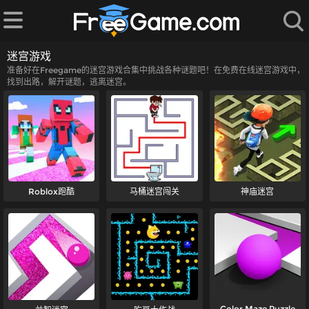
迷宫游戏
准备好在Freegame的迷宫游戏合集中挑战各种谜题吧！在免费在线迷宫游戏中，
找到出路，解开谜题，逃离迷宫。
Roblox跑酷
马桶迷宫闯关
神庙迷宫
Color Maze Puzzle