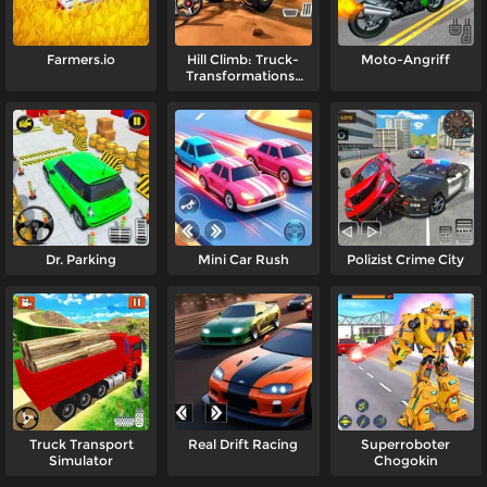
Farmers.io
Hill Climb: Truck-
Moto-Angriff
Transformations-
Abenteuer
Dr. Parking
Mini Car Rush
Polizist Crime City
Truck Transport
Real Drift Racing
Superroboter
Simulator
Chogokin