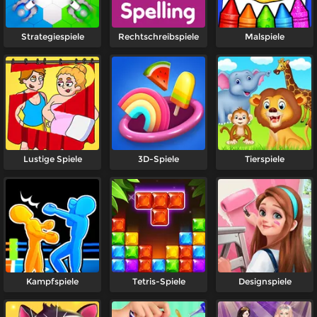
Strategiespiele
Rechtschreibspiele
Malspiele
Lustige Spiele
3D-Spiele
Tierspiele
Kampfspiele
Tetris-Spiele
Designspiele