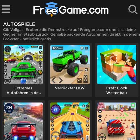
AUTOSPIELE
Gib Vollgas! Erobere die Rennstrecke auf Freegame.com und lass deine
Gegner im Staub zurück. Genieße packende Autorennen direkt in deinem
Browser – natürlich gratis.
iele
n
le
Extremes
Verrückter LKW
Craft Block
Autofahren in der
Weltenbau
Stadt